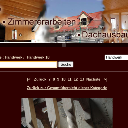
e :
Handwerk
/ Handwerk 10
[<
Zurück
7
8
9
10
11
12
13
Nächste
>]
Zurück zur Gesamtübersicht dieser Kategorie